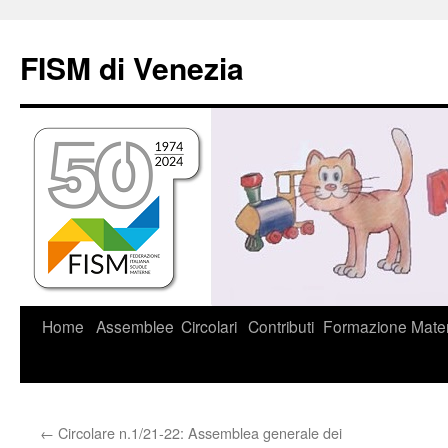
Vai
al
FISM di Venezia
contenuto
Home
Assemblee
Circolari
Contributi
Formazione
Mater
←
Circolare n.1/21-22: Assemblea generale dei