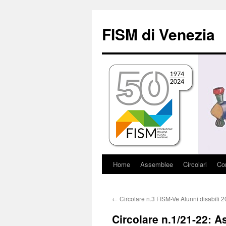
Vai
al
FISM di Venezia
contenuto
Home
Assemblee
Circolari
Con
←
Circolare n.3 FISM-Ve Alunni disabili 
Circolare n.1/21-22: A