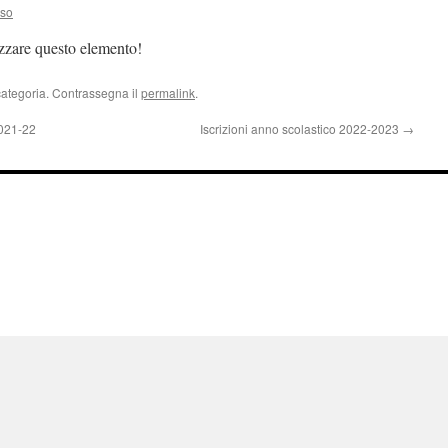
uso
izzare questo elemento!
categoria. Contrassegna il
permalink
.
2021-22
Iscrizioni anno scolastico 2022-2023
→