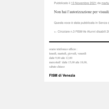
Pubblicato il
13 Novembre 2021
da
mart
Non hai l’autorizzazione per visual
Questa voce è stata pubblicata in Senza 
←
Circolare n.3 FISM-Ve Alunni disabili 
orario telefonico ufficio :
lunedì, martedì, giovedì, venerdì
dalle 9,00 alle 12,00
mercoledi’ dalle 15,00 alle 18,00,
sabato chiuso
FISM di Venezia