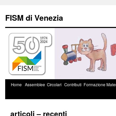
Vai
al
FISM di Venezia
contenuto
Home
Assemblee
Circolari
Contributi
Formazione
Mater
articoli – recenti