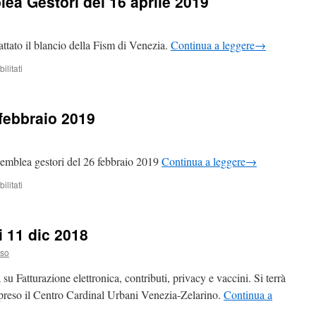
a Gestori del 16 aprile 2019
attato il blancio della Fism di Venezia.
Continua a leggere
→
su
litati
convocazione
assemblea
Gestori
febbraio 2019
del
16
aprile
2019
semblea gestori del 26 febbraio 2019
Continua a leggere
→
su
litati
assemblea
gestori
26
 11 dic 2018
febbraio
2019
uso
u Fatturazione elettronica, contributi, privacy e vaccini. Si terrà
 preso il Centro Cardinal Urbani Venezia-Zelarino.
Continua a