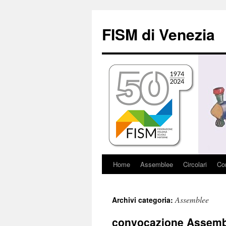
Vai
al
FISM di Venezia
contenuto
Home
Assemblee
Circolari
Con
Assemblee
Archivi categoria:
convocazione Assemble