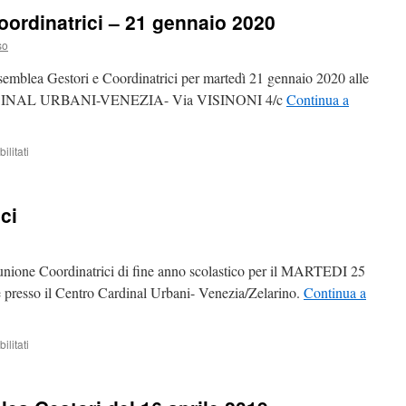
Assemblea
oordinatrici – 21 gennaio 2020
Gestori
–
so
Martedì
25
semblea Gestori e Coordinatrici per martedì 21 gennaio 2020 alle
marzo
ARDINAL URBANI-VENEZIA- Via VISINONI 4/c
Continua a
2025-
ore
9:30
su
litati
assemblea
gestori
e
ci
coordinatrici
–
21
gennaio
iunione Coordinatrici di fine anno scolastico per il MARTEDI 25
2020
 presso il Centro Cardinal Urbani- Venezia/Zelarino.
Continua a
su
litati
assemblea
coordinatrici