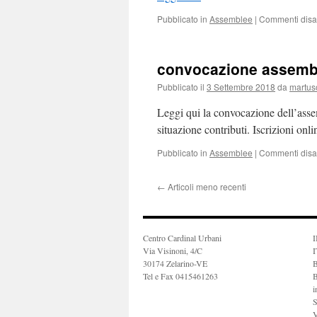
Pubblicato in
Assemblee
|
Commenti disabi
convocazione assembl
Pubblicato il
3 Settembre 2018
da
martus
Leggi qui la convocazione dell’asse
situazione contributi. Iscrizioni onl
Pubblicato in
Assemblee
|
Commenti disabi
←
Articoli meno recenti
Centro Cardinal Urbani
I
Via Visinoni, 4/C
I
30174 Zelarino-VE
Tel e Fax 0415461263
B
i