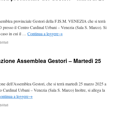
ssemblea provinciale Gestori della F.IS.M. VENEZIA che si terrà
30 presso il Centro Cardinal Urbani – Venezia (Sala S. Marco). Si
l caso in cui il …
Continua a leggere
→
su
litati
convocazione
Assemblea
provinciale
zione Assemblea Gestori – Martedì 25
dei
Gestori
–
martedì
28
ione dell’Assemblea Gestori, che si terrà martedì 25 marzo 2025 a
aprile
2026-
ro Cardinal Urbani – Venezia (Sala S. Marco) Inoltre, si allega la
ore
ontinua a leggere
→
9:30
su
litati
1/AG/2024/25-
Convocazione