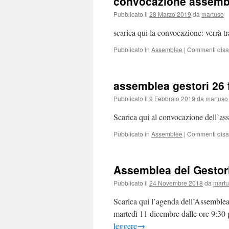
convocazione assemble
Pubblicato il
28 Marzo 2019
da
martuso
scarica qui la convocazione: verrà tr
Pubblicato in
Assemblee
|
Commenti disabi
assemblea gestori 26 
Pubblicato il
9 Febbraio 2019
da
martuso
Scarica qui al convocazione dell’as
Pubblicato in
Assemblee
|
Commenti disabi
Assemblea dei Gestori
Pubblicato il
24 Novembre 2018
da
mart
Scarica qui l’agenda dell’Assemblea s
martedì 11 dicembre dalle ore 9:30
leggere
→