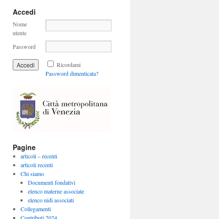
Accedi
Nome
utente
Password
Ricordami
Password dimenticata?
Pagine
articoli – recenti
articoli recenti
Chi siamo
Documenti fondativi
elenco materne associate
elenco nidi associati
Collegamenti
Contributi 2024