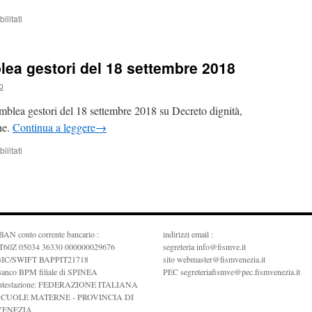
su
litati
Assemblea
dei
Gestori
ea gestori del 18 settembre 2018
11
dic
o
2018
mblea gestori del 18 settembre 2018 su Decreto dignità,
ine.
Continua a leggere
→
su
litati
convocazione
assemblea
gestori
del
18
settembre
BAN conto corrente bancario :
indirizzi email :
2018
T60Z 05034 36330 000000029676
segreteria info@fismve.it
BIC/SWIFT BAPPIT21718
sito webmaster@fismvenezia.it
anco BPM filiale di SPINEA
PEC segreteriafismve@pec.fismvenezia.it
ntestazione: FEDERAZIONE ITALIANA
SCUOLE MATERNE - PROVINCIA DI
VENEZIA