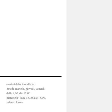
orario telefonico ufficio :
lunedì, martedì, giovedì, venerdì
dalle 9,00 alle 12,00
mercoledi’ dalle 15,00 alle 18,00,
sabato chiuso