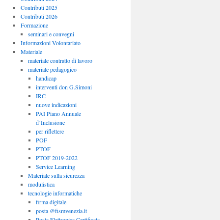
Contributi 2025
Contributi 2026
Formazione
seminari e convegni
Informazioni Volontariato
Materiale
materiale contratto di lavoro
materiale pedagogico
handicap
interventi don G.Simoni
IRC
nuove indicazioni
PAI Piano Annuale
d’Inclusione
per riflettere
POF
PTOF
PTOF 2019-2022
Service Learning
Materiale sulla sicurezza
modulistica
tecnologie informatiche
firma digitale
posta @fismvenezia.it
Posta Elettronica Certificata