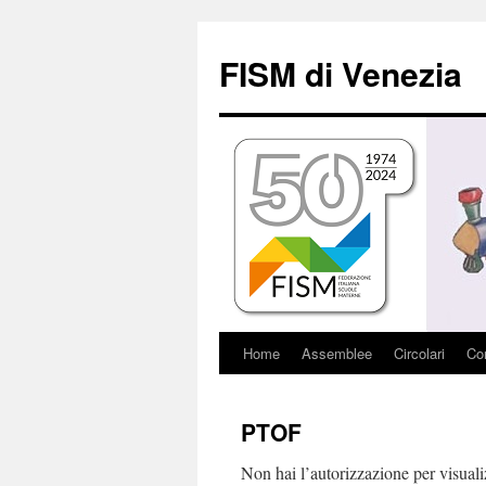
Vai
al
FISM di Venezia
contenuto
Home
Assemblee
Circolari
Con
PTOF
Non hai l’autorizzazione per visual