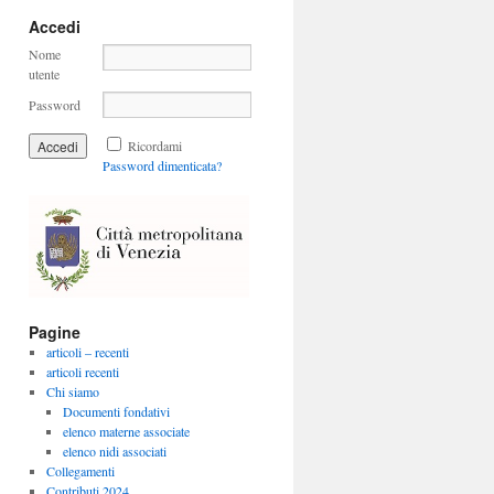
Accedi
Nome
utente
Password
Ricordami
Password dimenticata?
Pagine
articoli – recenti
articoli recenti
Chi siamo
Documenti fondativi
elenco materne associate
elenco nidi associati
Collegamenti
Contributi 2024