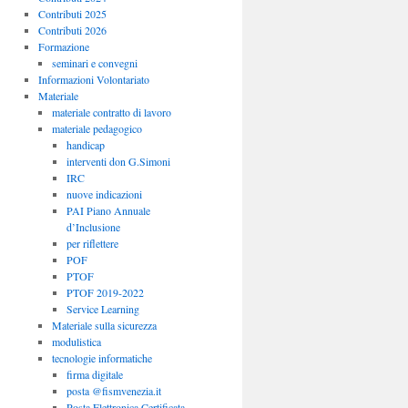
Contributi 2025
Contributi 2026
Formazione
seminari e convegni
Informazioni Volontariato
Materiale
materiale contratto di lavoro
materiale pedagogico
handicap
interventi don G.Simoni
IRC
nuove indicazioni
PAI Piano Annuale
d’Inclusione
per riflettere
POF
PTOF
PTOF 2019-2022
Service Learning
Materiale sulla sicurezza
modulistica
tecnologie informatiche
firma digitale
posta @fismvenezia.it
Posta Elettronica Certificata