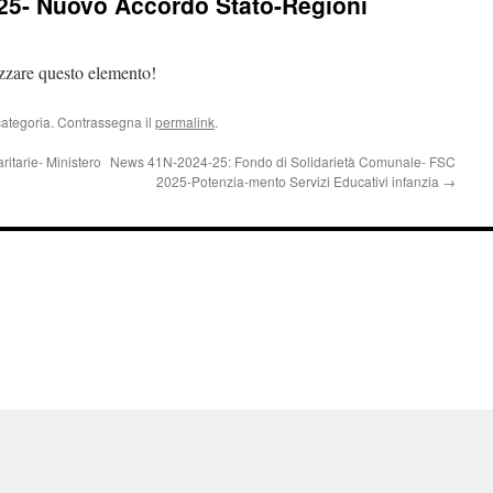
25- Nuovo Accordo Stato-Regioni
izzare questo elemento!
categoria. Contrassegna il
permalink
.
itarie- Ministero
News 41N-2024-25: Fondo di Solidarietà Comunale- FSC
2025-Potenzia-mento Servizi Educativi infanzia
→