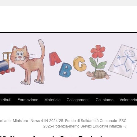
tributi
Formazione
Materiale
Collegamenti
Chi siamo
Volontaria
itarie- Ministero
News 41N-2024-25: Fondo di Solidarietà Comunale- FSC
2025-Potenzia-mento Servizi Educativi infanzia
→