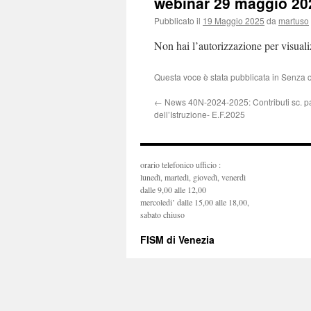
webinar 29 maggio 20
Pubblicato il
19 Maggio 2025
da
martuso
Non hai l’autorizzazione per visual
Questa voce è stata pubblicata in Senza 
←
News 40N-2024-2025: Contributi sc. par
dell’Istruzione- E.F.2025
orario telefonico ufficio :
lunedì, martedì, giovedì, venerdì
dalle 9,00 alle 12,00
mercoledi’ dalle 15,00 alle 18,00,
sabato chiuso
FISM di Venezia