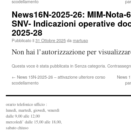
scodellamento
par
News16N-2025-26: MIM-Nota-6
SNV- Indicazioni operative doc
2025-28
Pubblicato il
31 Ottobre 2025
da
martuso
Non hai l’autorizzazione per visualizza
Questa voce è stata pubblicata in Senza categoria. Contrassegn
←
News 15N-2025-26 – attivazione ulteriore corso
News 17
scodellamento
par
orario telefonico ufficio :
lunedì, martedì, giovedì, venerdì
dalle 9,00 alle 12,00
mercoledi’ dalle 15,00 alle 18,00,
sabato chiuso