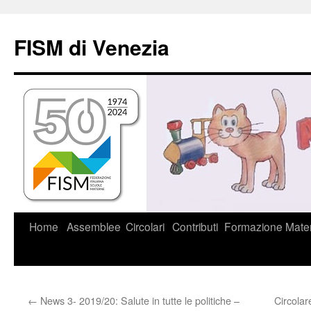
Vai
al
FISM di Venezia
contenuto
Home
Assemblee
Circolari
Contributi
Formazione
Mater
←
News 3- 2019/20: Salute in tutte le politiche –
Circolar