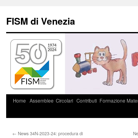
Vai
al
FISM di Venezia
contenuto
Home
Assemblee
Circolari
Contributi
Formazione
Mater
←
News 34N-2023-24: procedura di
Ne