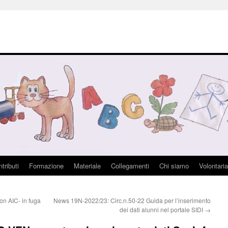
tributi
Formazione
Materiale
Collegamenti
Chi siamo
Volontaria
on AIC- in fuga
News 19N-2022/23: Circ.n.50-22 Guida per l’inserimento
dei dati alunni nel portale SIDI
→