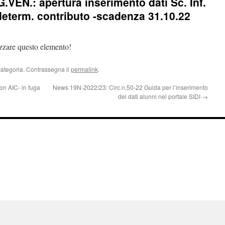
VEN.: apertura inserimento dati Sc. Inf.
 determ. contributo -scadenza 31.10.22
izzare questo elemento!
categoria. Contrassegna il
permalink
.
on AIC- in fuga
News 19N-2022/23: Circ.n.50-22 Guida per l’inserimento
dei dati alunni nel portale SIDI
→