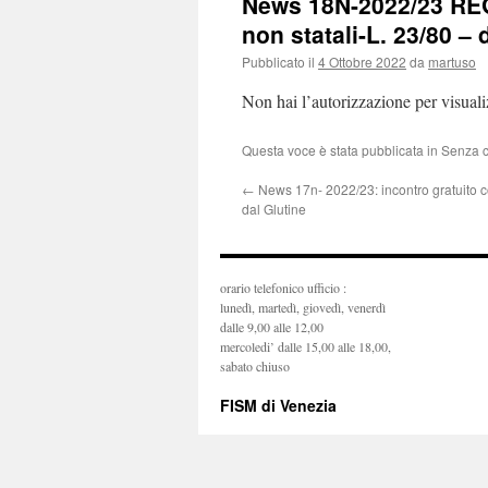
News 18N-2022/23 REG.
non statali-L. 23/80 –
Pubblicato il
4 Ottobre 2022
da
martuso
Non hai l’autorizzazione per visual
Questa voce è stata pubblicata in Senza 
←
News 17n- 2022/23: incontro gratuito c
dal Glutine
orario telefonico ufficio :
lunedì, martedì, giovedì, venerdì
dalle 9,00 alle 12,00
mercoledi’ dalle 15,00 alle 18,00,
sabato chiuso
FISM di Venezia