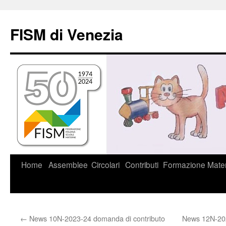
Vai
al
FISM di Venezia
contenuto
Home
Assemblee
Circolari
Contributi
Formazione
Mater
←
News 10N-2023-24 domanda di contributo
News 12N-202