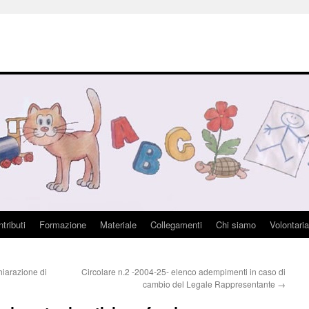
tributi
Formazione
Materiale
Collegamenti
Chi siamo
Volontaria
iarazione di
Circolare n.2 -2004-25- elenco adempimenti in caso di
cambio del Legale Rappresentante
→