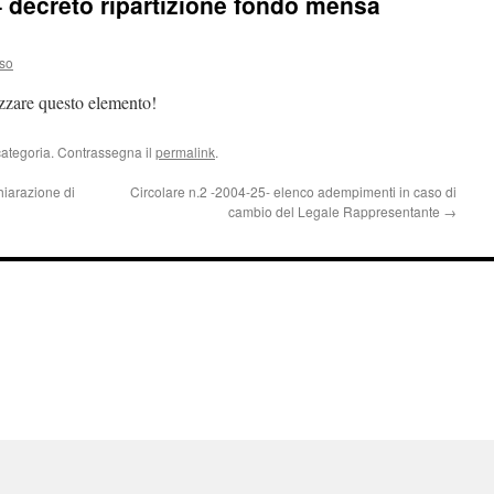
 decreto ripartizione fondo mensa
so
izzare questo elemento!
categoria. Contrassegna il
permalink
.
iarazione di
Circolare n.2 -2004-25- elenco adempimenti in caso di
cambio del Legale Rappresentante
→