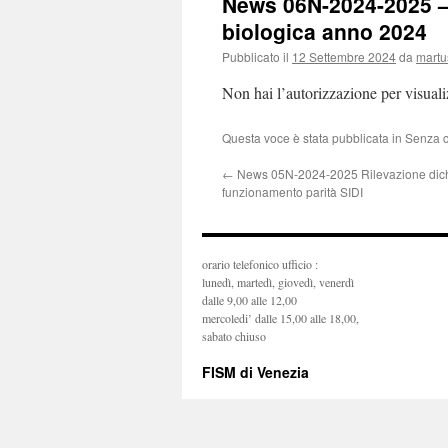
News 06N-2024-2025 –
biologica anno 2024
Pubblicato il
12 Settembre 2024
da
martu
Non hai l’autorizzazione per visual
Questa voce è stata pubblicata in Senza 
←
News 05N-2024-2025 Rilevazione dich
funzionamento parità SIDI
orario telefonico ufficio :
lunedì, martedì, giovedì, venerdì
dalle 9,00 alle 12,00
mercoledi’ dalle 15,00 alle 18,00,
sabato chiuso
FISM di Venezia