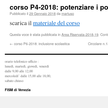
corso P4-2018: potenziare i po
Pubblicato il
29 Gennaio 2018
da
martuso
scarica il
materiale del corso
Questa voce è stata pubblicata in
Area Riservata-2018-19
. Cont
←
corso P6-2018: inclusione scolastica
Circolare n.1
orario telefonico ufficio :
lunedì, martedì, giovedì, venerdì
dalle 9,00 alle 12,00
mercoledi’ dalle 15,00 alle 18,00,
sabato chiuso
FISM di Venezia