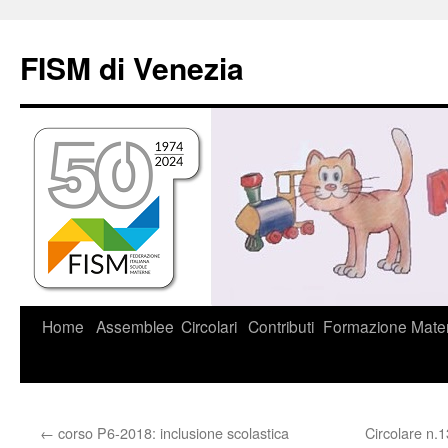
Vai
al
FISM di Venezia
contenuto
Home
Assemblee
Circolari
Contributi
Formazione
Mater
←
corso P6-2018: inclusione scolastica
Circolare n.1