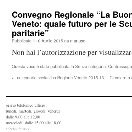
Convegno Regionale “La Buon
Veneto: quale futuro per le Scu
paritarie”
Pubblicato il
10 Aprile 2015
da
martuso
Non hai l’autorizzazione per visualizza
Questa voce è stata pubblicata in Senza categoria. Contrassegn
←
calendario scolastico Regione Veneto 2015-16
Circolare n
orario telefonico ufficio :
lunedì, martedì, giovedì, venerdì
dalle 9,00 alle 12,00
mercoledi’ dalle 15,00 alle 18,00,
sabato chiuso