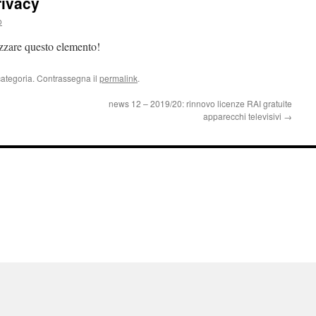
rivacy
o
izzare questo elemento!
categoria. Contrassegna il
permalink
.
news 12 – 2019/20: rinnovo licenze RAI gratuite
apparecchi televisivi
→