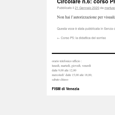
Circolare n.6: corso P
Pubblicato il
21 Gennaio 2020
da
martus
Non hai l’autorizzazione per visual
Questa voce è stata pubblicata in Senza 
←
Corso P5: la didattica del sorriso
orario telefonico ufficio :
lunedì, martedì, giovedì, venerdì
dalle 9,00 alle 12,00
mercoledi’ dalle 15,00 alle 18,00,
sabato chiuso
FISM di Venezia