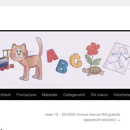
tributi
Formazione
Materiale
Collegamenti
Chi siamo
Volontaria
news 12 – 2019/20: rinnovo licenze RAI gratuite
apparecchi televisivi
→