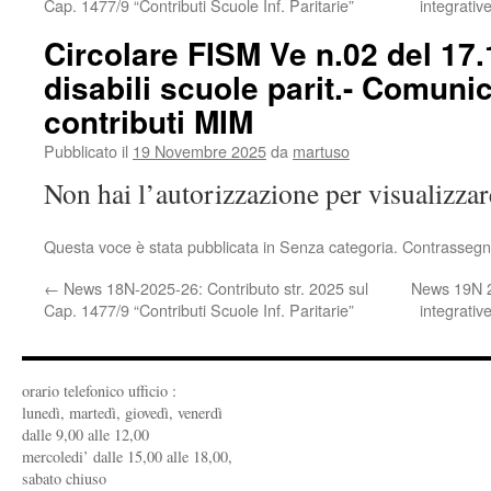
Cap. 1477/9 “Contributi Scuole Inf. Paritarie”
integrati
Circolare FISM Ve n.02 del 17.
disabili scuole parit.- Comuni
contributi MIM
Pubblicato il
19 Novembre 2025
da
martuso
Non hai l’autorizzazione per visualizza
Questa voce è stata pubblicata in Senza categoria. Contrassegn
←
News 18N-2025-26: Contributo str. 2025 sul
News 19N 20
Cap. 1477/9 “Contributi Scuole Inf. Paritarie”
integrati
orario telefonico ufficio :
lunedì, martedì, giovedì, venerdì
dalle 9,00 alle 12,00
mercoledi’ dalle 15,00 alle 18,00,
sabato chiuso