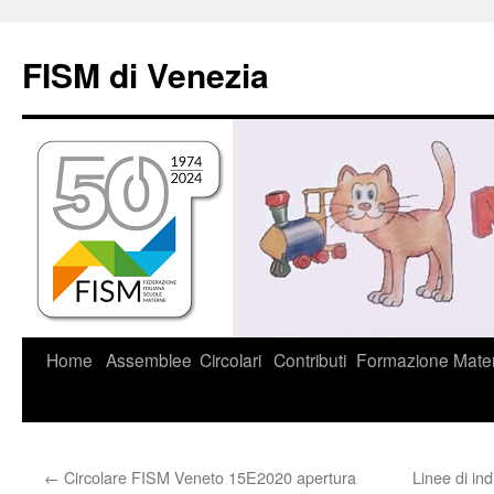
Vai
al
FISM di Venezia
contenuto
Home
Assemblee
Circolari
Contributi
Formazione
Mater
←
Circolare FISM Veneto 15E2020 apertura
Linee di ind