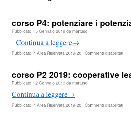
corso P4: potenziare i potenzial
Pubblicato il
5 Gennaio 2019
da
martuso
Continua a leggere
→
su
Pubblicato in
Area Riservata 2019-20
|
Commenti disabilitati
cors
P4:
pote
corso P2 2019: cooperative le
i
pote
Pubblicato il
2 Gennaio 2019
da
martuso
2°liv
Continua a leggere
→
su
Pubblicato in
Area Riservata 2019-20
|
Commenti disabilitati
cors
P2
201
coop