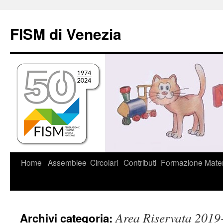
Vai
al
FISM di Venezia
contenuto
Home
Assemblee
Circolari
Contributi
Formazione
Mater
Area Riservata 2019
Archivi categoria: