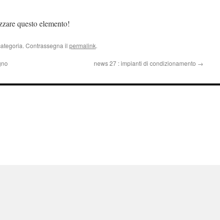
izzare questo elemento!
categoria. Contrassegna il
permalink
.
gno
news 27 : impianti di condizionamento
→