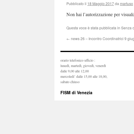
Pubblicato il
18 Maggio 2017
da
martuso
Non hai l’autorizzazione per visual
Questa voce è stata pubblicata in Senza 
←
news 26 – Incontro Coordinatrici 9 giu
orario telefonico ufficio :
lunedì, martedì, giovedì, venerdì
dalle 9,00 alle 12,00
mercoledi’ dalle 15,00 alle 18,00,
sabato chiuso
FISM di Venezia