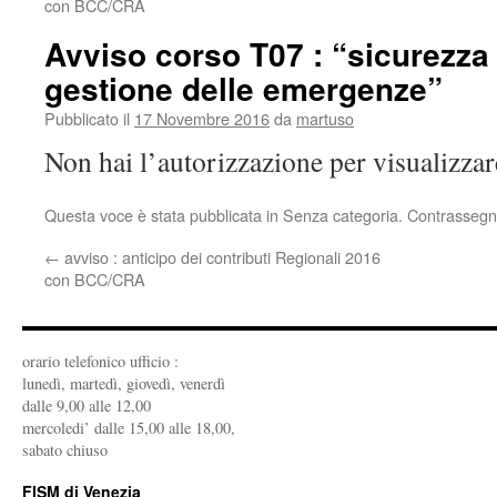
con BCC/CRA
Avviso corso T07 : “sicurezza
gestione delle emergenze”
Pubblicato il
17 Novembre 2016
da
martuso
Non hai l’autorizzazione per visualizza
Questa voce è stata pubblicata in Senza categoria. Contrassegn
←
avviso : anticipo dei contributi Regionali 2016
con BCC/CRA
orario telefonico ufficio :
lunedì, martedì, giovedì, venerdì
dalle 9,00 alle 12,00
mercoledi’ dalle 15,00 alle 18,00,
sabato chiuso
FISM di Venezia