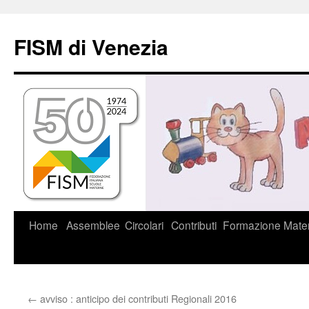
Vai
al
FISM di Venezia
contenuto
Home
Assemblee
Circolari
Contributi
Formazione
Mater
←
avviso : anticipo dei contributi Regionali 2016